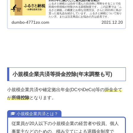
ふるさと納税とは自分で選んだ自治体に寄附をすることで住
民税や所得税が控除される節税制度です。 この記事では「ふ
るさと納税」の概要とお得な活用方法、さらに2021年に私が
貰った返礼品を紹介しています。 ふるさと納税について知り
たい方、または注文商品にお悩みの方は必見です。
dumbo-4771zo.com
2021.12.20
小規模企業共済等掛金控除(年末調整も可)
小規模企業共済や確定拠出年金(DCやiDeCo)等の
掛金全て
が
所得控除
となります。
小規模企業共済とは？
従業員が20人以下の小規模企業の経営者や役員、個人
事業主などのための、積み立てによる退職金制度で