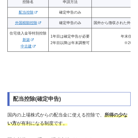
控除名
申請方法
配当控除
確定申告のみ
国
外国税額控除
確定申告のみ
国外から徴収された外国税
住宅借入金等特別控除
1年目は確定申告が必要
年末住宅
新築
2年目以降は年末調整可
※202
中古建
配当控除(確定申告)
国内の上場株式からの配当金に使える控除で、
所得の少な
い方
が有利になる制度です。