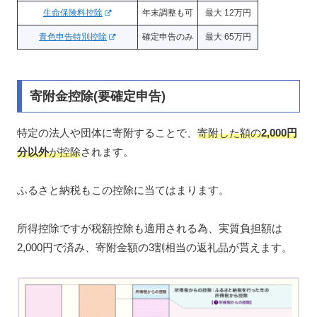
生命保険料控除
年末調整も可
最大 12万円
青色申告特別控除
確定申告のみ
最大 65万円
寄附金控除(要確定申告)
特定の法人や団体に寄附することで、
寄附した額の
2,000円
分以外
が控除
されます。
ふるさと納税もこの控除に当てはまります。
所得控除ですが税額控除も適用される為、実質負担額は
2,000円で済み、寄附金額の3割相当の返礼品が貰えます。