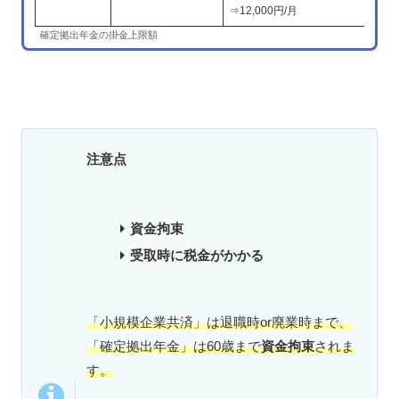
⇒12,000円/月
確定拠出年金の掛金上限額
注意点
資金拘束
受取時に税金がかかる
「小規模企業共済」は退職時or廃業時まで、
「確定拠出年金」は60歳まで
資金拘束
されま
す。