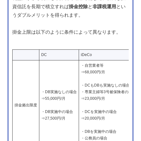
資信託を長期で積立すれば
掛金控除
と
非課税運用
とい
うダブルメリットを得られます。
掛金上限は以下のように条件によって異なります。
DC
iDeCo
・自営業者等
⇒68,000円/月
・DCもDBも実施なしの場合
・DB実施なしの場合
・専業主婦等3号被保険者の場合
⇒55,000円/月
⇒23,000円/月
掛金拠出限度
・DB実施中の場合
・DCを実施中の場合
⇒27,500円/月
⇒20,000円/月
・DBを実施中の場合
・公務員の場合