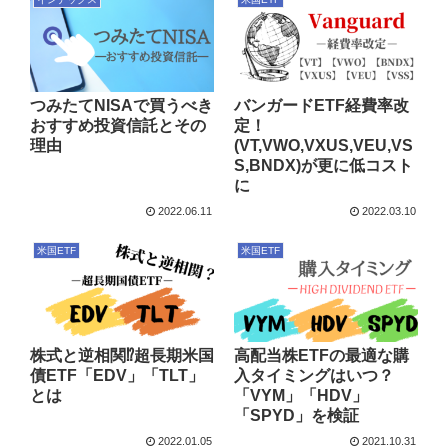
つみたてNISAで買うべき
バンガードETF経費率改
おすすめ投資信託とその
定！
理由
(VT,VWO,VXUS,VEU,VS
S,BNDX)が更に低コスト
に
2022.06.11
2022.03.10
米国ETF
米国ETF
株式と逆相関⁉超長期米国
高配当株ETFの最適な購
債ETF「EDV」「TLT」
入タイミングはいつ？
とは
「VYM」「HDV」
「SPYD」を検証
2022.01.05
2021.10.31