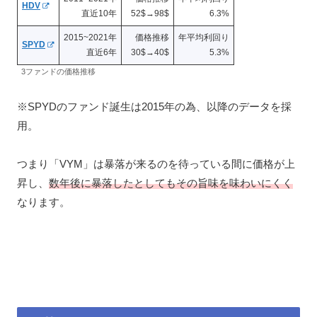
HDV
直近10年
52$→98$
6.3%
2015~2021年
価格推移
年平均利回り
SPYD
直近6年
30$→40$
5.3%
3ファンドの価格推移
※SPYDのファンド誕生は2015年の為、以降のデータを採
用。
つまり「VYM」は暴落が来るのを待っている間に価格が上
昇し、
数年後に暴落したとしてもその旨味を味わいにくく
なります。