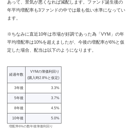
あって、景気が悪くなれば減配します。ファンド誕生後の
年平均増配率も3ファンドの中では最も低い水準になってい
ます。
※ちなみに直近10年は市場が好調であった為「VYM」の年
平均増配率は10%を超えましたが、今後の増配率が6%と仮
定した場合、配当は以下のようになります。
VYMの簿価利回り
経過年数
(購入時2.8%と仮定)
3年後
3.3%
5年後
3.7%
8年後
4.5%
10年後
5.0%
増配率6%の数年後簿価利回り