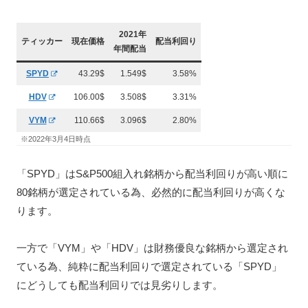
2021年
ティッカー
現在価格
配当利回り
年間配当
SPYD
43.29$
1.549$
3.58%
HDV
106.00$
3.508$
3.31%
VYM
110.66$
3.096$
2.80%
※2022年3月4日時点
「SPYD」はS&P500組入れ銘柄から配当利回りが高い順に
80銘柄が選定されている為、必然的に配当利回りが高くな
ります。
一方で「VYM」や「HDV」は財務優良な銘柄から選定され
ている為、純粋に配当利回りで選定されている「SPYD」
にどうしても配当利回りでは見劣りします。