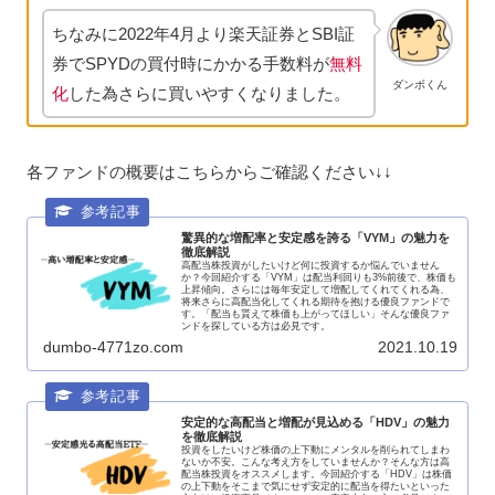
ちなみに2022年4月より楽天証券とSBI証
券でSPYDの買付時にかかる手数料が
無料
ダンボくん
化
した為さらに買いやすくなりました。
各ファンドの概要はこちらからご確認ください↓↓
驚異的な増配率と安定感を誇る「VYM」の魅力を
徹底解説
高配当株投資がしたいけど何に投資するか悩んでいません
か？今回紹介する「VYM」は配当利回りも3%前後で、株価も
上昇傾向。さらには毎年安定して増配してくれてくれる為、
将来さらに高配当化してくれる期待を抱ける優良ファンドで
す。「配当も貰えて株価も上がってほしい」そんな優良ファ
ンドを探している方は必見です。
dumbo-4771zo.com
2021.10.19
安定的な高配当と増配が見込める「HDV」の魅力
を徹底解説
投資をしたいけど株価の上下動にメンタルを削られてしまわ
ないか不安。こんな考え方をしていませんか？そんな方は高
配当株投資をオススメします。今回紹介する「HDV」は株価
の上下動をそこまで気にせず安定的に配当を得たいといった