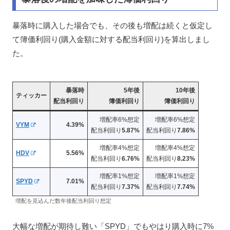
暴落時に購入した場合でも、その後も増配は続くと仮定し
て簿価利回り(購入金額に対する配当利回り)を算出しまし
た。
暴落時
5年後
10年後
ティッカー
配当利回り
簿価利回り
簿価利回り
増配率6%想定
増配率6%想定
VYM
4.39%
配当利回り
5.87%
配当利回り
7.86%
増配率4%想定
増配率4%想定
HDV
5.56%
配当利回り
6.76%
配当利回り
8.23%
増配率1%想定
増配率1%想定
SPYD
7.01%
配当利回り
7.37%
配当利回り
7.74%
増配を見込んだ数年後配当利回り想定
大幅な増配が期待し難い「SPYD」でもやはり購入時に7%