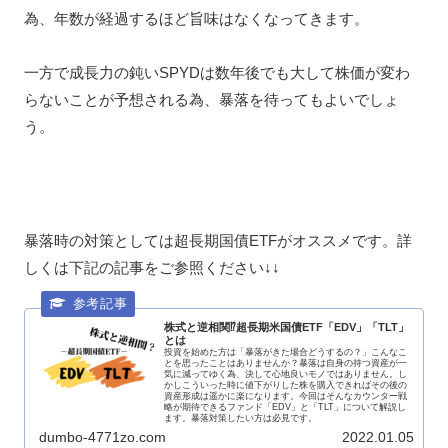
為、年数が経過するほど旨味はなくなってきます。
一方で成長力の鈍いSPYDは数年後でも大して株価が変わ
らないことが予想される為、暴落を待ってもよいでしょ
う。
暴落時の対策としては超長期国債ETFがオススメです。詳
しくは下記の記事をご参照ください↓↓
株式と逆相関⁉超長期米国債ETF「EDV」「TLT」
とは
投資を始めた方は「暴落がきた場合どうするの？」こんなこ
とを思ったことはありませんか？暴落は自身の持つ資産が一
気に減ってゆく為、決して心地良いモノではありません。し
かしこういった時に値下がりした株を購入できればその後の
資産形成は遥かに楽になります。今回はそんなカウンター戦
略が期待できるファンド「EDV」と「TLT」について解説し
ます。暴落対策したい方は必見です。
dumbo-4771zo.com
2022.01.05