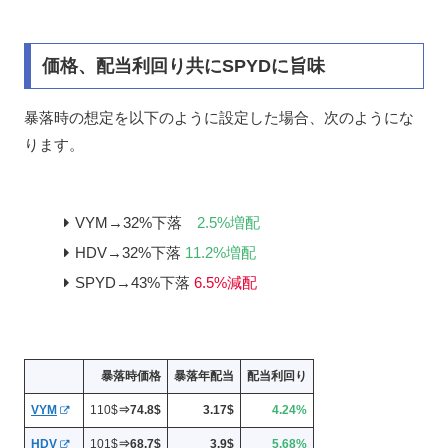
価格、配当利回り共にSPYDに旨味
暴落時の想定を以下のように設定した場合、次のようにな
ります。
VYM→32%下落
2.5%増配
HDV→32%下落
11.2%増配
SPYD→43%下落
6.5%減配
暴落時価格
暴落年配当
配当利回り
VYM
110$
⇒74.8$
3.17$
4.24%
HDV
101$
⇒68.7$
3.9$
5.68%