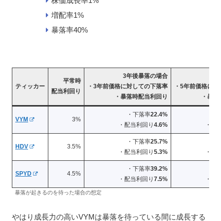
株価成長率1%
増配率1%
暴落率40%
3年後暴落の場合
5年
平常時
ティッカー
・3年前価格に対しての下落率
・5年前価格に対
配当利回り
・暴落時配当利回り
・暴落
・下落率
22.4%
・
VYM
3%
・配当利回り
4.6%
・配
・下落率
25.7%
・
HDV
3.5%
・配当利回り
5.3%
・配
・下落率
39.2%
・
SPYD
4.5%
・配当利回り
7.5%
・配
暴落が起きるのを待った場合の想定
やはり成長力の高いVYMは暴落を待っている間に成長する