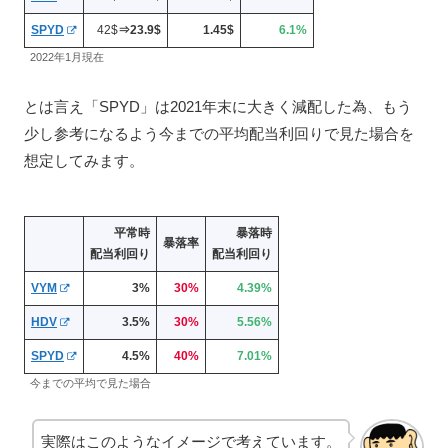
SPYD
42$
⇒23.9$
1.45$
6.1%
2022年1月現在
とは言え「SPYD」は2021年末に大きく減配した為、もう
少し参考になるよう今までの平均配当利回りで見た場合を
想定してみます。
平常時
暴落時
暴落率
配当利回り
配当利回り
VYM
3%
3
0%
4.39%
HDV
3.5%
30%
5.56%
SPYD
4.5%
40%
7.01%
今までの平均で見た場合
実際はこのようなイメージで考えています。