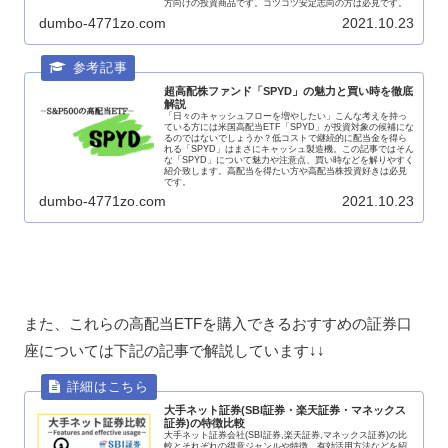
方向けの投資商品です。コツコツ安定志向の方は必見です。
dumbo-4771zo.com
2021.10.23
超高配株ファンド「SPYD」の魅力と買い時を徹底
解説
「日々のキャッシュフローを増やしたい」こんな考えを持っ
ている方には米国高配当ETF「SPYD」が投資対象の候補にな
るのではないでしょうか？低コストで継続的に配当金を得ら
れる「SPYD」はまさにキャッシュ製造機。この記事ではそん
な「SPYD」について魅力や注意点、買い時などを解りやすく
紹介致します。高配当を得たい方や高配当株投資好きは必見
です。
dumbo-4771zo.com
2021.10.23
また、これらの高配当ETFを購入できるおすすめの証券口
座については下記の記事で解説しています↓↓
大手ネット証券(SBI証券・楽天証券・マネックス
証券)の特徴比較
大手ネット証券会社(SBI証券,楽天証券,マネックス証券)の比
較とそれぞれの得意ジャンルや特徴、有効活用方法などを紹