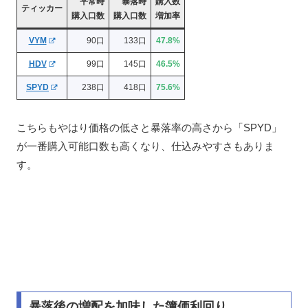
平常時
暴落時
購入数
ティッカー
購入口数
購入口数
増加率
VYM
90口
133口
47.8%
HDV
99口
145口
46.5%
SPYD
238口
418口
75.6%
こちらもやはり価格の低さと暴落率の高さから「SPYD」
が一番購入可能口数も高くなり、仕込みやすさもありま
す。
暴落後の増配を加味した簿価利回り