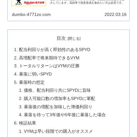
介しています。高効率で資産形成を進めたい方は必見です。
dumbo-4771zo.com
2022.03.16
目次
配当利回りが高く即効性のあるSPYD
高増配率で将来期待できるVYM
トータルリターンはVYMの圧勝
暴落に弱いSPYD
暴落時の想定
価格、配当利回り共にSPYDに旨味
購入可能口数の増加率もSPYDに軍配
暴落後の増配を加味した簿価利回り
暴落を待って3年後や5年後に暴落した場合
検証結果
VYMは早い段階での購入がオススメ