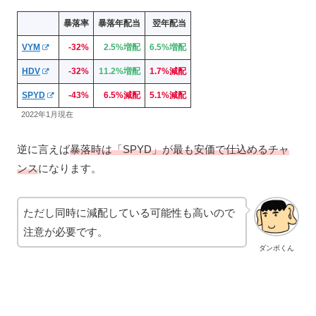
暴落率
暴落年配当
翌年配当
VYM
-32%
2.5%増配
6.5%増配
HDV
-32%
11.2%増配
1.7%
減配
SPYD
-43%
6.5%減配
5.1%減配
2022年1月現在
逆に言えば
暴落時は「SPYD」が最も安価で仕込めるチャ
ンス
になります。
ただし同時に減配している可能性も高いので
注意が必要です。
ダンボくん